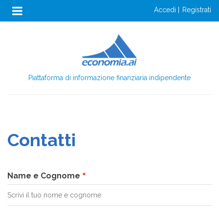
Anon
Salta
accedi
registrati
al
Menu
contenuto
Login
principale
Piattaforma di informazione finanziaria indipendente
Contatti
Name e Cognome