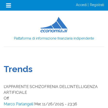
Anon
Salta
accedi
registrati
al
Menu
contenuto
Login
principale
Piattaforma di informazione finanziaria indipendente
Trends
L’APPARENTE SCHIZOFRENIA DELL’INTELLIGENZA
ARTIFICIALE
Off
Marco Parlangeli
Mer, 11/26/2025 - 23:36