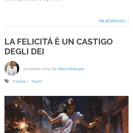
Vai all'articolo
FAT
L’E
BI
LA FELICITÁ È UN CASTIGO
FAR
L’
DEGLI DEI
25 October 2024
| By
Marco Parlangeli
Finanza
|
Trends