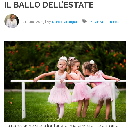
IL BALLO DELL’ESTATE
DEI
MER
21 June 2023
| By
Marco Parlangeli
Finanza
|
Trends
La recessione si è allontanata, ma arriverà. Le autorità