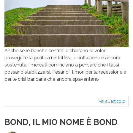
Anche se le banche centrali dichiarano di voler
proseguire la politica restrittiva, e l’inflazione è ancora
sostenuta, i mercati cominciano a pensare che i tassi
possano stabilizzarsi. Pesano i timori per la recessione e
per le crisi bancarie che ancora spaventano
Vai all'articolo
I
TAS
A
BOND, IL MIO NOME È BOND
FIN
CO