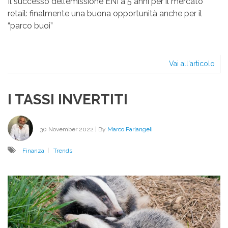
Il successo dell’emissione ENI a 5 anni per il mercato
retail: finalmente una buona opportunità anche per il
“parco buoi”
Vai all'articolo
BON
IL
MIO
I TASSI INVERTITI
NO
È
BO
30 November 2022
| By
Marco Parlangeli
Finanza
|
Trends