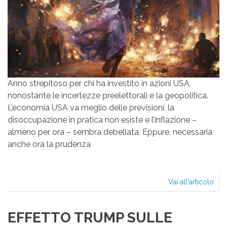
Anno strepitoso per chi ha investito in azioni USA,
nonostante le incertezze preelettorali e la geopolitica.
L’economia USA va meglio delle previsioni, la
disoccupazione in pratica non esiste e l’inflazione –
almeno per ora – sembra debellata. Eppure, necessaria
anche ora la prudenza
Vai all'articolo
LA
FEL
È
EFFETTO TRUMP SULLE
UN
CA