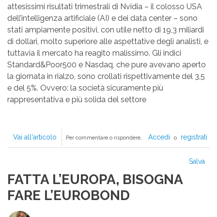
attesissimi risultati trimestrali di Nvidia – il colosso USA
dell’intelligenza artificiale (AI) e dei data center – sono
stati ampiamente positivi, con utile netto di 19,3 miliardi
di dollari, molto superiore alle aspettative degli analisti, e
tuttavia il mercato ha reagito malissimo. Gli indici
Standard&Poor500 e Nasdaq, che pure avevano aperto
la giornata in rialzo, sono crollati rispettivamente del 3,5
e del 5%. Ovvero: la società sicuramente più
rappresentativa e più solida del settore
Vai all'articolo
L’APPARENTE
Accedi
registrati
Per commentare o rispondere,
o
SCHIZOFRENIA
DELL’INTELLIGENZA
Salva
ARTIFICIALE
FATTA L’EUROPA, BISOGNA
FARE L’EUROBOND