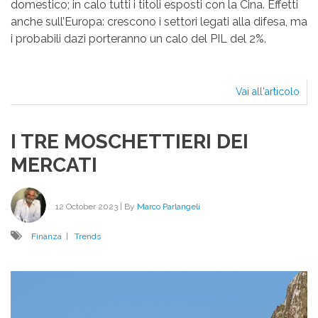
domestico; in calo tutti i titoli esposti con la Cina. Effetti
anche sull’Europa: crescono i settori legati alla difesa, ma
i probabili dazi porteranno un calo del PIL del 2%.
Vai all'articolo
EF
TR
SUL
I TRE MOSCHETTIERI DEI
BO
MERCATI
12 October 2023
| By
Marco Parlangeli
Finanza
|
Trends