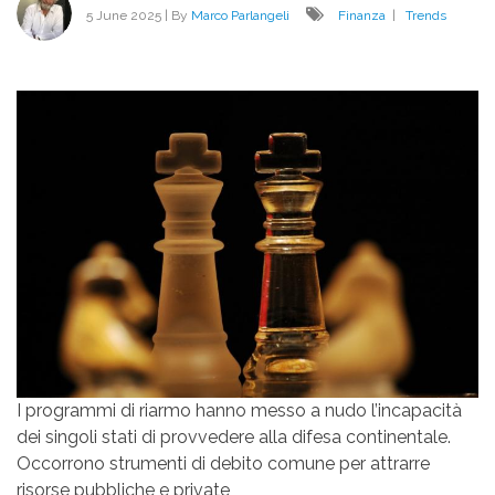
5 June 2025
| By
Marco Parlangeli
Finanza
|
Trends
I programmi di riarmo hanno messo a nudo l’incapacità
dei singoli stati di provvedere alla difesa continentale.
Occorrono strumenti di debito comune per attrarre
risorse pubbliche e private