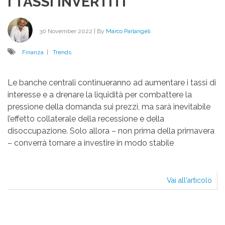
I TASSI INVERTITI
30 November 2022
| By
Marco Parlangeli
Finanza
|
Trends
Le banche centrali continueranno ad aumentare i tassi di
interesse e a drenare la liquidità per combattere la
pressione della domanda sui prezzi, ma sarà inevitabile
l’effetto collaterale della recessione e della
disoccupazione. Solo allora – non prima della primavera
– converrà tornare a investire in modo stabile
Vai all'articolo
I
TAS
INV
Paginazione