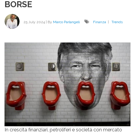
BORSE
DEG
DEI
25 July 2024
| By
Marco Parlangeli
Finanza
|
Trends
In crescita finanziari, petroliferi e società con mercato