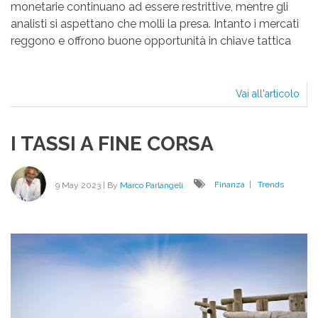
monetarie continuano ad essere restrittive, mentre gli
analisti si aspettano che molli la presa. Intanto i mercati
reggono e offrono buone opportunità in chiave tattica
Vai all'articolo
IL
BA
DEL
I TASSI A FINE CORSA
9 May 2023
| By
Marco Parlangeli
Finanza
|
Trends