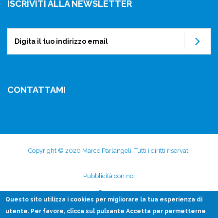
ISCRIVITI ALLA NEWSLETTER
Su
CONTATTAMI
Copyright © 2020 Marco Parlangeli. Tutti i diritti riservati
Subfooter
Pubblicità con noi
menu
Privacy
Questo sito utilizza i
cookies
per migliorare la tua esperienza di
Disclaimer
utente. Per favore, clicca sul pulsante Accetta per permetterne