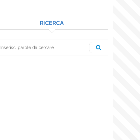
RICERCA
erca
DI
E