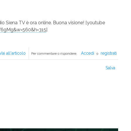
io Siena TV è ora online. Buona visione! [youtube
3Y6gMg&w=560&h=315
]
Vai all'articolo
Finanza
Accedi
registrati
Per commentare o rispondere,
o
Facile:
la
Salva
puntata
2
online