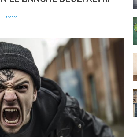
CHE
PUÓ
CAMBIA
a
|
Stories
LA
FINANZ
ITALIAN