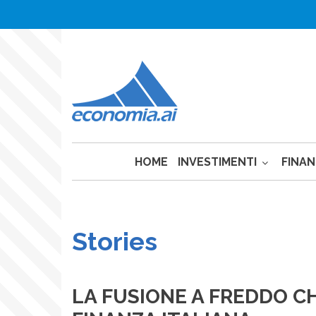
Anon
Salta
al
Menu
contenuto
Login
principale
HOME
INVESTIMENTI
FINA
Stories
LA FUSIONE A FREDDO C