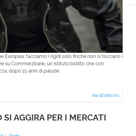
C
 Europea: facciamo i rigidi solo finché non si toccano i
ere su Commerzbank, un istituto bollito che con
zza, dopo 15 anni di palude
Vai all'articolo
FANNO
GLI
SPLENDI
CON
SI AGGIRA PER I MERCATI
LE
BANCH
DEGLI
za
|
Stories