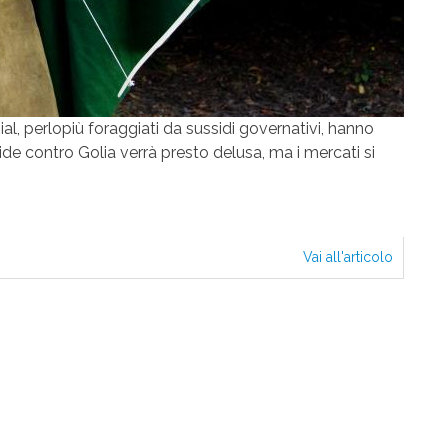
al, perlopiù foraggiati da sussidi governativi, hanno
ide contro Golia verrà presto delusa, ma i mercati si
Vai all'articolo
ROBINH
UN
MOSTR
SI
AGGIRA
PER
I
MERCAT