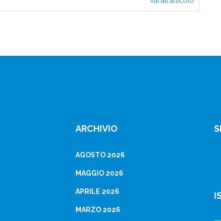
Vai all'articolo
La
banca
di
oggi:
Internet
e
la
globali
ARCHIVIO
S
AGOSTO 2026
MAGGIO 2026
APRILE 2026
I
MARZO 2026