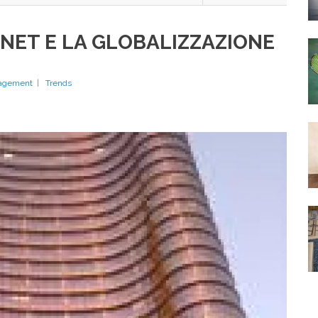
banca
di
domani:
RNET E LA GLOBALIZZAZIONE
leggera
e
digitale
agement
|
Trends