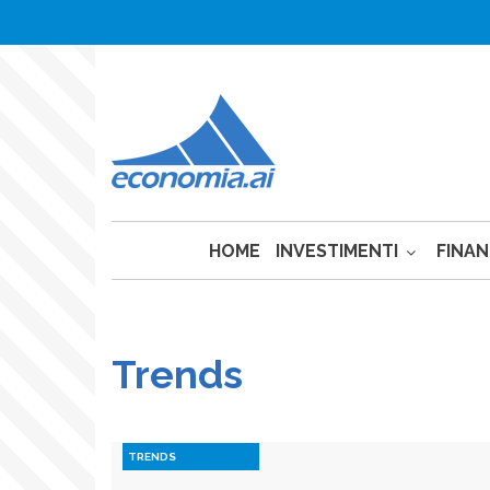
Anon
Salta
al
Menu
contenuto
Login
principale
HOME
INVESTIMENTI
FINA
Trends
TRENDS