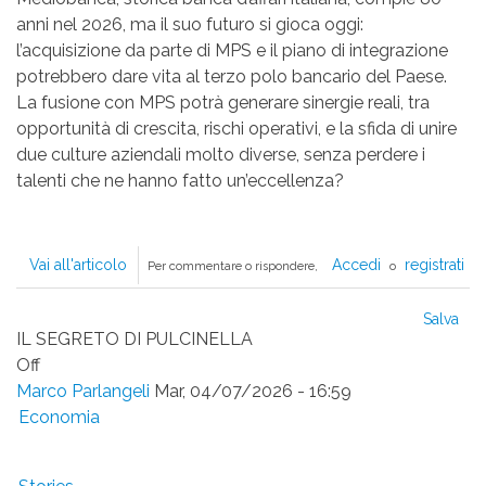
anni nel 2026, ma il suo futuro si gioca oggi:
l’acquisizione da parte di MPS e il piano di integrazione
potrebbero dare vita al terzo polo bancario del Paese.
La fusione con MPS potrà generare sinergie reali, tra
opportunità di crescita, rischi operativi, e la sfida di unire
due culture aziendali molto diverse, senza perdere i
talenti che ne hanno fatto un’eccellenza?
Vai all'articolo
LA
Accedi
registrati
Per commentare o rispondere,
o
FUSIONE
A
Salva
FREDDO
IL SEGRETO DI PULCINELLA
CHE
Off
PUÓ
Marco Parlangeli
Mar, 04/07/2026 - 16:59
CAMBIARE
Economia
LA
FINANZA
ITALIANA