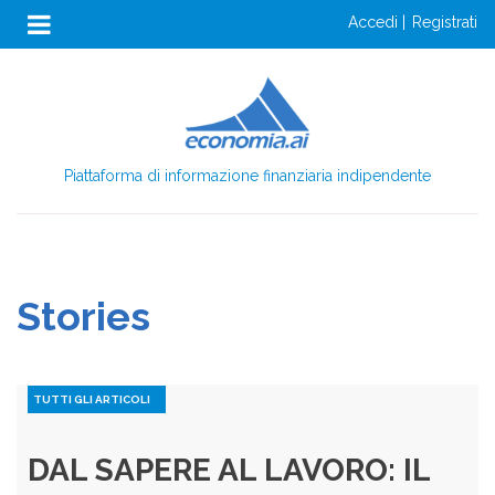
Anon
Salta
accedi
registrati
al
Menu
contenuto
Login
principale
Piattaforma di informazione finanziaria indipendente
Stories
TUTTI GLI ARTICOLI
DAL SAPERE AL LAVORO: IL