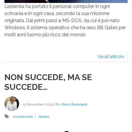
L’azienda ha portato il personal computer in ogni
scrivania e in ogni casa, secondo la sua missione
originaria. Dai primi passi a MS-DOS, da cui è poi nato
Windows, il sistema operativo che ha reso Bill Gates per
molti anni l’uomo più ricco del mondo
Vai all'articolo
IL
CI
DEL
NON SUCCEDE, MA SE
GR
SAT
SUCCEDE…
15 November 2024
| By
Marco Parlangeli
Investimenti
|
Stories