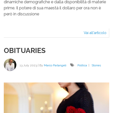
dinamiche demografiche e dalla disponibilità di materie
prime. Il potere di sua maestà il dollaro per ora non è
però in discussione
Vai all'articolo
EME
DI
TU
OBITUARIES
IL
MO
UNI
13 July 2023
| By
Marco Parlangeli
Politica
|
Stories