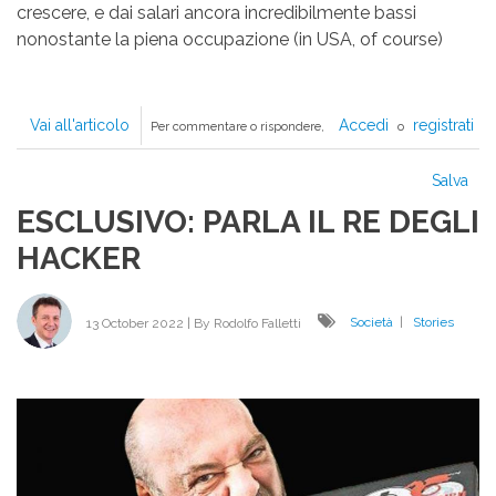
crescere, e dai salari ancora incredibilmente bassi
nonostante la piena occupazione (in USA, of course)
Vai all'articolo
PAPI
Accedi
registrati
Per commentare o rispondere,
o
È
MORTO,
Salva
L’INFLAZIONE
ESCLUSIVO: PARLA IL RE DEGLI
ANCORA
NO
HACKER
13 October 2022
| By
Rodolfo Falletti
Società
|
Stories