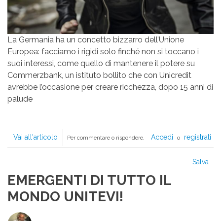
La Germania ha un concetto bizzarro dell’Unione
Europea: facciamo i rigidi solo finché non si toccano i
suoi interessi, come quello di mantenere il potere su
Commerzbank, un istituto bollito che con Unicredit
avrebbe l’occasione per creare ricchezza, dopo 15 anni di
palude
Vai all'articolo
FANNO
Accedi
registrati
Per commentare o rispondere,
o
GLI
SPLENDIDI
Salva
CON
EMERGENTI DI TUTTO IL
LE
BANCHE
MONDO UNITEVI!
DEGLI
ALTRI