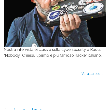
Nostra intervista esclusiva sulla cybersecurity a Raoul
“Nobody” Chiesa, il primo e più famoso hacker italiano.
Vai all'articolo
ESC
PAR
IL
RE
Paginazione
DEG
HA
Pagina
1
Page
2
Pagina
››
Ultima
Last »