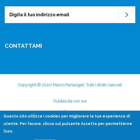
Su
CONTATTAMI
Copyright © 2020 Marco Parlangeli. Tutti i diritti riservati
Subfooter
Pubblicità con noi
menu
Privacy
Questo sito utilizza i
cookies
per migliorare la tua esperienza di
Disclaimer
utente. Per favore, clicca sul pulsante Accetta per permetterne
l’uso.
Contatti