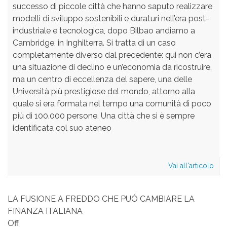
successo di piccole città che hanno saputo realizzare
modelli di sviluppo sostenibili e duraturi nell’era post-
industriale e tecnologica, dopo Bilbao andiamo a
Cambridge, in Inghilterra. Si tratta di un caso
completamente diverso dal precedente: qui non c’era
una situazione di declino e un’economia da ricostruire,
ma un centro di eccellenza del sapere, una delle
Università più prestigiose del mondo, attorno alla
quale si era formata nel tempo una comunità di poco
più di 100.000 persone. Una città che si è sempre
identificata col suo ateneo
Vai all'articolo
Dal
sap
al
lavo
LA FUSIONE A FREDDO CHE PUÓ CAMBIARE LA
il
FINANZA ITALIANA
cas
Off