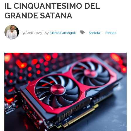
IL CINQUANTESIMO DEL
NO
SI
GRANDE SATANA
AVV
9 April 2025
| By
Marco Parlangeli
Società
|
Stories