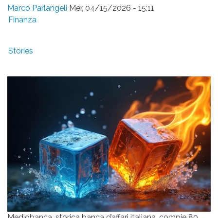
Cam
Marco Parlangeli
Mer, 04/15/2026 - 15:11
Finanza
Stories
Mediobanca, storica banca d’affari italiana, compie 80