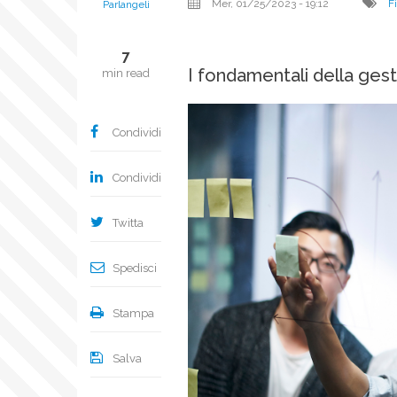
Mer, 01/25/2023 - 19:12
F
Parlangeli
7
I fondamentali della gest
min read
Condividi
Condividi
Twitta
Spedisci
Stampa
Salva