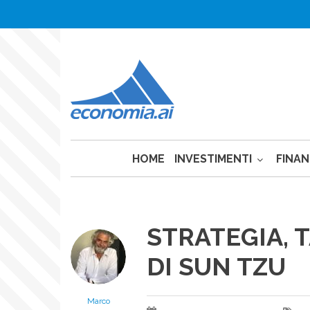
Anon
Salta
al
Menu
contenuto
Login
principale
HOME
INVESTIMENTI
FINA
STRATEGIA, T
DI SUN TZU
Marco