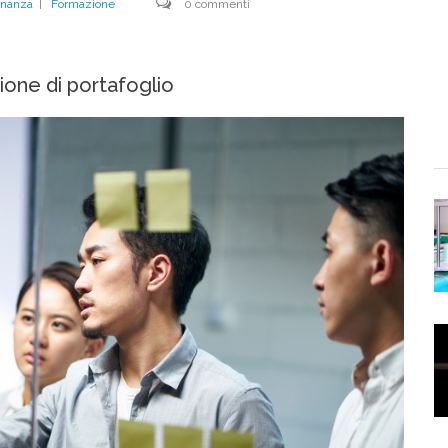
inanza
|
Formazione
0 commenti
ione di portafoglio