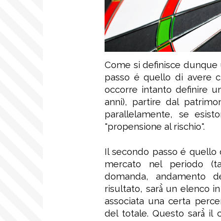
Come si definisce dunque
passo é quello di avere c
occorre intanto definire 
anni), partire dal patrimon
parallelamente, se esisto
"propensione al rischio".
Il secondo passo é quello 
mercato nel periodo (tas
domanda, andamento dei d
risultato, sarà̀ un elenco in
associata una certa percen
del totale. Questo sarà̀ il