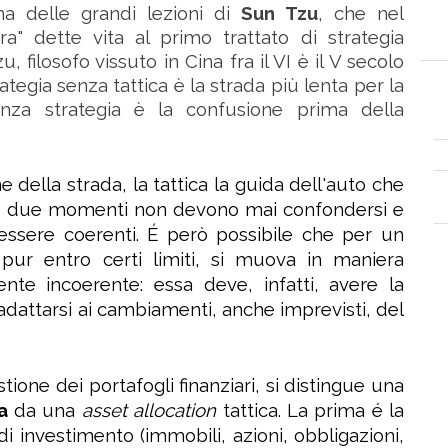
a delle grandi lezioni di
Sun Tzu
, che nel
ra" dette vita al primo trattato di strategia
u, filosofo vissuto in Cina fra il VI è il V secolo
rategia senza tattica è la strada più lenta per la
senza strategia è la confusione prima della
C
ne della strada, la tattica la guida dell'auto che
. I due momenti non devono mai confondersi e
ssere coerenti. É però possibile che per un
 pur entro certi limiti, si muova in maniera
e incoerente: essa deve, infatti, avere la
adattarsi ai cambiamenti, anche imprevisti, del
ione dei portafogli finanziari, si distingue una
a
da una
asset allocation
tattica. La prima é la
i investimento (immobili, azioni, obbligazioni,