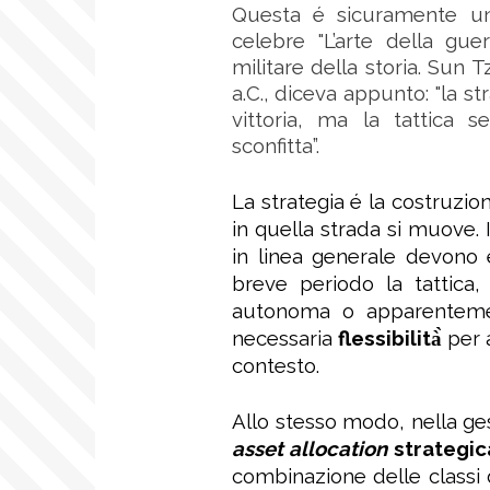
Questa é sicuramente un
celebre "L’arte della guer
militare della storia. Sun Tz
a.C., diceva appunto: "la st
vittoria, ma la tattica 
sconfitta”.
La strategia é la costruzio
in quella strada si muove
in linea generale devono e
breve periodo la tattica,
autonoma o apparentement
necessaria
flessibilità̀
per 
contesto.
Allo stesso modo, nella gest
asset allocation
strategic
combinazione delle classi d