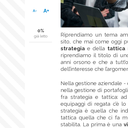
A+
A-
0%
Riprendiamo un tema amp
già letto
sito, che mai come oggi pu
strategia
e della
tattica
n
riprendiamo il titolo di uno
anni orsono e che a tutt’o
dell’interesse che l’argomen
Nella gestione aziendale -
nella gestione di portafogli
fra strategia e tattica: 
equipaggi di regata c’è lo s
strategia è quella che in
tattica quella che ci fa m
stabilita. La prima è una
v