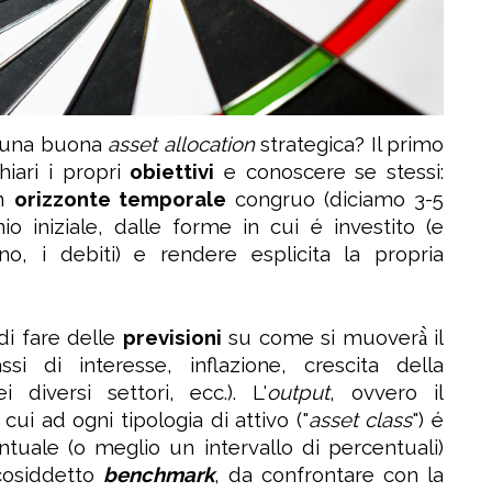
 una buona
asset allocation
strategica? Il primo
hiari i propri
obiettivi
e conoscere se stessi:
un
orizzonte temporale
congruo (diciamo 3-5
io iniziale, dalle forme in cui é investito (e
no, i debiti) e rendere esplicita la propria
di fare delle
previsioni
su come si muoverà̀ il
si di interesse, inflazione, crescita della
iversi settori, ecc.). L'
output
, ovvero il
 cui ad ogni tipologia di attivo ("
asset class
") é
tuale (o meglio un intervallo di percentuali)
 cosiddetto
benchmark
, da confrontare con la