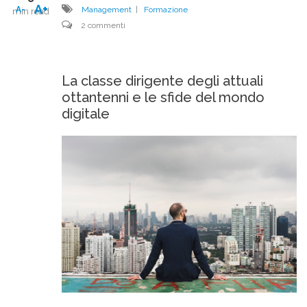
A+
A-
Management
|
Formazione
min read
2 commenti
La classe dirigente degli attuali
ottantenni e le sfide del mondo
digitale