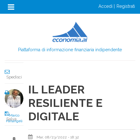
Anon
Salta
accedi
registrati
al
Menu
Condividi
contenuto
Login
principale
Condividi
Piattaforma di informazione finanziaria indipendente
Twitta
Spedisci
IL LEADER
Stampa
RESILIENTE E
DIGITALE
Marco
Salva
Parlangeli
Mar, 08/23/2022 - 18:32
8