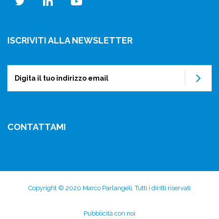
twitter
linkedin
youtube
ISCRIVITI ALLA NEWSLETTER
Su
CONTATTAMI
Copyright © 2020 Marco Parlangeli. Tutti i diritti riservati
Subfooter
Pubblicità con noi