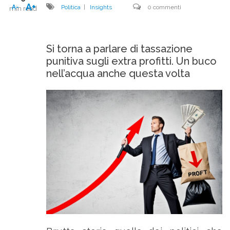
A+
A-
Politica
|
Insights
0 commenti
min read
Si torna a parlare di tassazione
punitiva sugli extra profitti. Un buco
nell’acqua anche questa volta