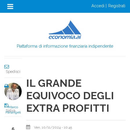
Anon
Salta
accedi
registrati
al
Menu
Condividi
contenuto
Login
principale
Condividi
Piattaforma di informazione finanziaria indipendente
Twitta
Spedisci
IL GRANDE
Stampa
EQUIVOCO DEGLI
EXTRA PROFITTI
Marco
Salva
Parlangeli
Ven, 10/11/2024 - 10:45
6