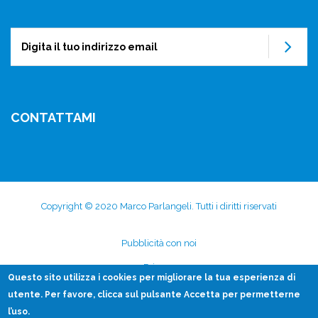
Su
CONTATTAMI
Copyright © 2020 Marco Parlangeli. Tutti i diritti riservati
Subfooter
Pubblicità con noi
menu
Privacy
Questo sito utilizza i
cookies
per migliorare la tua esperienza di
Disclaimer
utente. Per favore, clicca sul pulsante Accetta per permetterne
l’uso.
Contatti