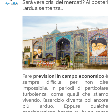
Sarà vera crisi dei mercati? Ai posteri
A+
A-
min read
l’ardua sentenza…
Fare
previsioni in campo economico
è
sempre difficile, per non dire
impossibile. In periodi di particolare
turbolenza, come quelli che stiamo
vivendo, l’esercizio diventa poi ancora
più arduo. Eppure qualche
considerazione basata su buon senso