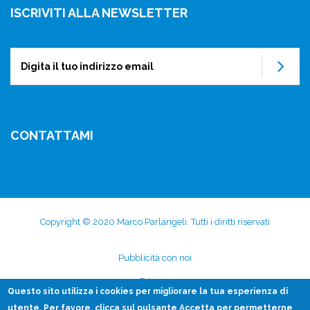
ISCRIVITI ALLA NEWSLETTER
Su
CONTATTAMI
Copyright © 2020 Marco Parlangeli. Tutti i diritti riservati
Subfooter
Pubblicità con noi
menu
Privacy
Questo sito utilizza i
cookies
per migliorare la tua esperienza di
Disclaimer
utente. Per favore, clicca sul pulsante Accetta per permetterne