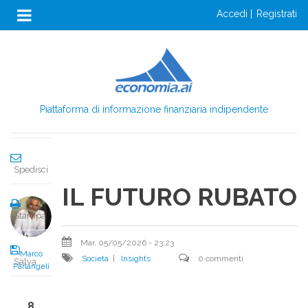
Anon
Salta
accedi
registrati
al
Menu
Condividi
contenuto
Login
principale
Condividi
Piattaforma di informazione finanziaria indipendente
Twitta
Spedisci
IL FUTURO RUBATO
Stampa
Mar, 05/05/2026 - 23:23
Marco
Società
|
Insights
0 commenti
Salva
Parlangeli
8