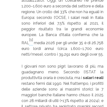
attualizzato). Oggi, un coetaneo ne prende
1.200–1.600 euro a seconda del settore e della
regione. Un crollo del 33% che non ha eguali in
Europa: secondo l’OCSE, i salari reali in Italia
sono inferiori del 7,5% rispetto al 2021, il
peggior risultato tra le grandi economie
europee. La Banca d’Italia conferma che la
[1]
RAL
media 2026 per gli under 35 è di 26.758
euro lordi annui (circa 1.600–1.700 euro
netti/mese), contro i 39.291 euro degli over 55.
I giovani non sono pigri: lavorano di più, ma
guadagnano meno. Secondo l’ISTAT la
produttività oraria è cresciuta, ma i
salari reali
restano fermi dal 1990. Nel frattempo, i profitti
delle aziende sono ai massimi storici: le 7
maggiori banche italiane hanno chiuso il 2025
con 28 miliardi di utili (+13% rispetto al 2024), e
il settore privato ha registrato margini record