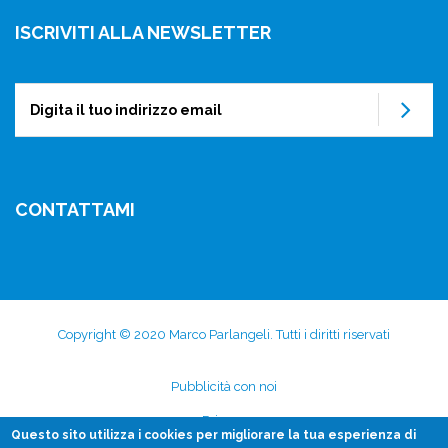
ISCRIVITI ALLA NEWSLETTER
Su
CONTATTAMI
Copyright © 2020 Marco Parlangeli. Tutti i diritti riservati
Subfooter
Pubblicità con noi
menu
Privacy
Questo sito utilizza i
cookies
per migliorare la tua esperienza di