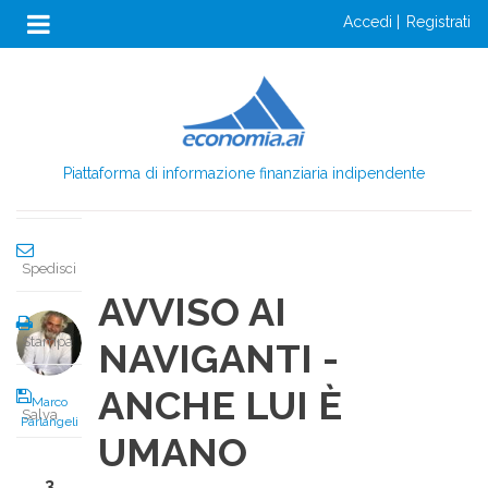
Anon
Salta
accedi
registrati
al
Menu
Condividi
contenuto
Login
principale
Condividi
Piattaforma di informazione finanziaria indipendente
Twitta
Spedisci
AVVISO AI
Stampa
NAVIGANTI -
ANCHE LUI È
Marco
Salva
Parlangeli
UMANO
3